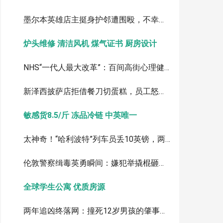
墨尔本英雄店主挺身护邻遭围殴，不幸离世：涉案者最小仅12岁
炉头维修 清洁风机 煤气证书 厨房设计
NHS“一代人最大改革”：百间高街心理健康中心，银行图书馆变身诊所
新泽西披萨店拒借餐刀切蛋糕，员工怒斥顾客视频引爆全网
敏感货8.5/斤 冻品冷链 中英唯一
太神奇！“哈利波特”列车员丢10英镑，两周后竟被海鸥叼回
伦敦警察缉毒英勇瞬间：嫌犯举撬棍砸头，警员果断制伏
全球学生公寓 优质房源
两年追凶终落网：撞死12岁男孩的肇事逃逸者，被引渡回英受审