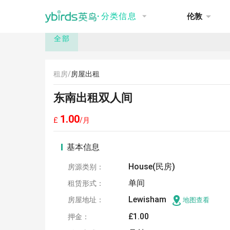
NEW
推荐
讨论
招聘
租房
·
分类信息
伦敦
全部
租房/
房屋出租
东南出租双人间
1.00
£
/月
基本信息
House(民房)
房源类别：
单间
租赁形式：
Lewisham
房屋地址：
地图查看
£1.00
押金：