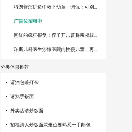
特朗普演讲途中救下幼童，调侃：可别像拜登那样摔下台
广告位招租中
网红的疯狂报复：侄子开吉普将亲叔叔撞进棕榈树致死，判刑10年
珀斯儿科医生涉嫌医院内性侵儿童，再被追加指控累计达72项
分类信息推荐
·
请油包兼打杂
·
请熟手饭面
·
外卖店请炒饭面
·
招福清人炒饭面兼走位要熟悉一手邮包