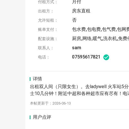
月付
付租方式：
房东直租
出租方：
否
允许短租：
包水费,包电费,包气费,包网
账单支付：
厨房,网络,暖气,洗衣机,免
配套设施：
sam
联系人：
07595617821
电话：
详情
出租双人间（只限女生）。去ladywell 火车站5分钟
士10几分钟！附近中超和各种超市应有尽有！电话07
本帖更新于：2026-06-13
用户点评