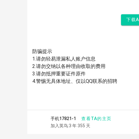
下载
防骗提示
1.请勿轻易泄漏私人账户信息
2.请勿交纳以各种理由收取的费用
3.请勿抵押重要证件原件
4.警惕无具体地址、仅以QQ联系的招聘
查看TA的主页
手机17821-1
加入英鸟:3 年 355 天