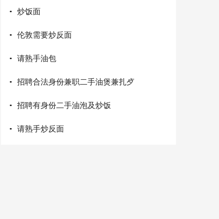
·
炒饭面
·
伦敦需要炒反面
·
请熟手油包
·
招聘合法身份兼职二手油煲兼扎歺
·
招聘有身份二手油泡及炒饭
·
请熟手炒反面