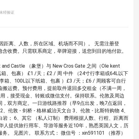
式未经验证
0 (因距离、人数，所在区域、机场而不同）。 无需注册登
隐含收费。只需联系商定，举牌迎接，送您到目的地付款。
d Castle （象堡）与 New Cros Gate 之间（Ole kent
、包裹） £1 /天；£2 / 周 中件 （24寸行李箱或64L以下
寸行李箱、100L以下纸箱、包裹 ）£3 /天；£6 / 周顾客可自行
输搬运费。预付费用，提前取件退回多交租金（不满一周，
费用，接受现金、转账或微信支付。保持联系。伦敦及周边
同，双方商定。一日游线路推荐（早9点出发，晚7点返回，
 2、伦敦 - 剑桥 - 格林威治天文台 3、伦敦 - 比斯特购物 4、
-七姐妹白岩； 6、其它 （私人订制） 费用根据人数、行程、距离而
华人提供旅行用车、导游等服务近10年，熟悉英国人文，历
见图片。 联系方式： 微信号 ：xin591101 （推荐）