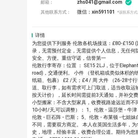
zhs041@gmail.com
邮箱：
微信：xin591101
其他联系方式：
*该联系方
详情
为您提供下列服务 伦敦各机场接送：£80-£15
录，无需预付定金，无需提供个人信息，无任何
安全、方便。重信守诺，信誉第一
伦敦行李寄存：位置 ： SE15 2LJ，位于Elephant an
road)，交通便利。 小件 （登机箱或类似体积的纸箱
纸箱、包裹） £2 /天；£4 / 周 大件 （26-28
送、取行李，如有需求可上门取送，适当收取运
按天计价），延长时间需提前3天通知，并补交
小型搬家：不含大型家具，收费视路途远近而不
10小时/天,可以调整）： 1、伦敦 - 温莎堡 - 牛津
伦敦 - 巨石阵 - 巴斯； 5、伦敦 - 布莱顿 
不同，需要双方商定。 本人在英国生活多年，为
史，地理，经验丰富，收费合理公道。期待为您服务。 