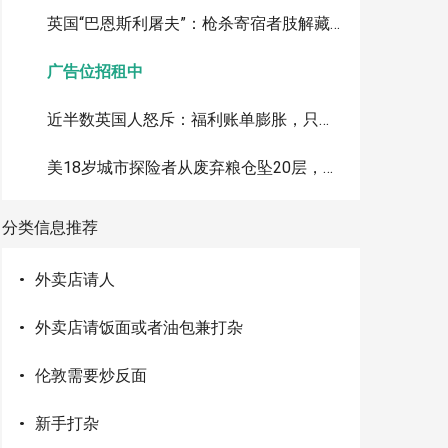
英国“巴恩斯利屠夫”：枪杀寄宿者肢解藏尸水泥桶，判35年
广告位招租中
近半数英国人怒斥：福利账单膨胀，只因有人假装生病骗补助
美18岁城市探险者从废弃粮仓坠20层，心脏停跳20分钟奇迹生还
分类信息推荐
·
外卖店请人
·
外卖店请饭面或者油包兼打杂
·
伦敦需要炒反面
·
新手打杂