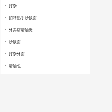
·
打杂
·
招聘熟手炒飯面
·
外卖店请油煲
·
炒饭面
·
打杂外面
·
请油包