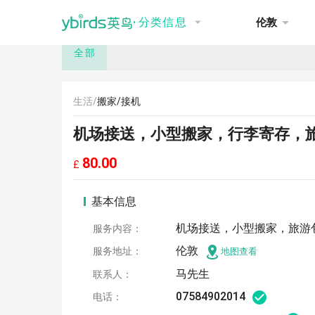
NEW
推荐
讨论
招聘
租房
·
分类信息
伦敦
全部
生活/
搬家/接机
机场接送，小型搬家，行李寄存，
80.00
£
基本信息
机场接送，小型搬家，旅游
服务内容：
伦敦
服务地址：
地图查看
马先生
联系人：
07584902014
电话：