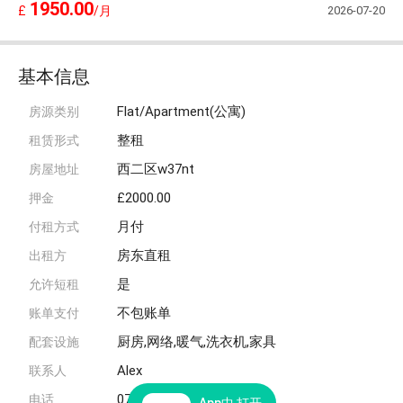
1950.00
2026-07-20
£
/月
基本信息
Flat/Apartment(公寓)
房源类别
整租
租赁形式
西二区w37nt
房屋地址
£2000.00
押金
月付
付租方式
房东直租
出租方
是
允许短租
不包账单
账单支付
厨房,网络,暖气,洗衣机,家具
配套设施
Alex
联系人
07411888116
电话