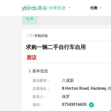
NEW
推荐
讨论
招聘
租房
·
分类信息
伦敦
全部
二手/
求购回收
求购一辆二手自行车自用
面议
基本信息
八成新
新旧要求：
8 Horton Road, Hackney,
交易地址：
保罗
联系人：
07343016655
电话：