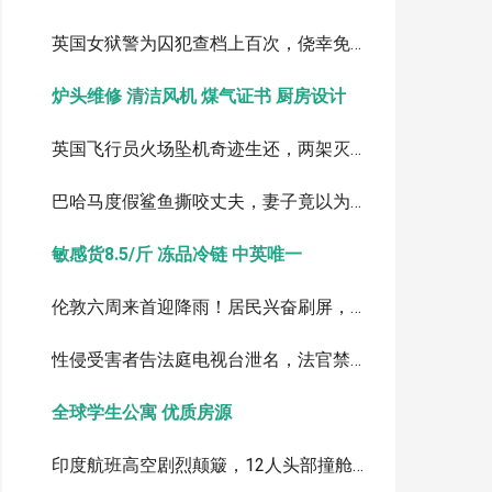
英国女狱警为囚犯查档上百次，侥幸免入狱引热议
炉头维修 清洁风机 煤气证书 厨房设计
英国飞行员火场坠机奇迹生还，两架灭火直升机空中相撞
巴哈马度假鲨鱼撕咬丈夫，妻子竟以为他在"闹着玩"
敏感货8.5/斤 冻品冷链 中英唯一
伦敦六周来首迎降雨！居民兴奋刷屏，干旱仍难缓解
性侵受害者告法庭电视台泄名，法官禁令形同虚设？
全球学生公寓 优质房源
印度航班高空剧烈颠簸，12人头部撞舱顶受伤