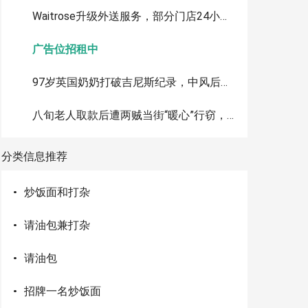
Waitrose升级外送服务，部分门店24小时配送、最快20分钟送达
广告位招租中
97岁英国奶奶打破吉尼斯纪录，中风后仍勇闯机翼行走
八旬老人取款后遭两贼当街“暖心”行窃，骗局被监控拍下，全城寻人
分类信息推荐
·
炒饭面和打杂
·
请油包兼打杂
·
请油包
·
招牌一名炒饭面