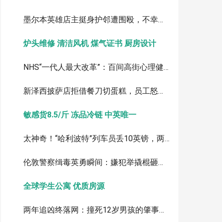
墨尔本英雄店主挺身护邻遭围殴，不幸离世：涉案者最小仅12岁
炉头维修 清洁风机 煤气证书 厨房设计
NHS“一代人最大改革”：百间高街心理健康中心，银行图书馆变身诊所
新泽西披萨店拒借餐刀切蛋糕，员工怒斥顾客视频引爆全网
敏感货8.5/斤 冻品冷链 中英唯一
太神奇！“哈利波特”列车员丢10英镑，两周后竟被海鸥叼回
伦敦警察缉毒英勇瞬间：嫌犯举撬棍砸头，警员果断制伏
全球学生公寓 优质房源
两年追凶终落网：撞死12岁男孩的肇事逃逸者，被引渡回英受审