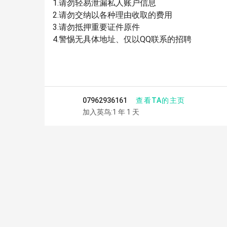
1.请勿轻易泄漏私人账户信息
2.请勿交纳以各种理由收取的费用
3.请勿抵押重要证件原件
4.警惕无具体地址、仅以QQ联系的招聘
查看TA的主页
07962936161
加入英鸟:1 年 1 天