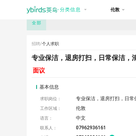
NEW
推荐
讨论
招聘
租房
·
分类信息
伦敦
全部
招聘/
个人求职
专业保洁，退房打扫，日常保洁，
面议
基本信息
专业保洁，退房打扫，日常
求职岗位：
伦敦
工作区域：
中文
语言：
07962936161
联系人：