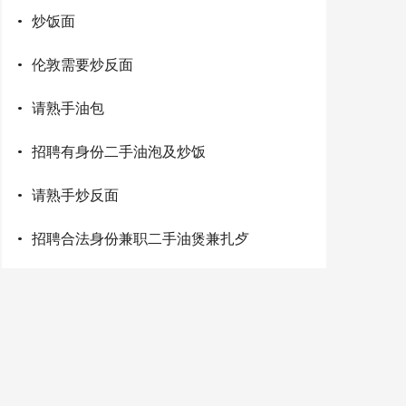
·
炒饭面
·
伦敦需要炒反面
·
请熟手油包
·
招聘有身份二手油泡及炒饭
·
请熟手炒反面
·
招聘合法身份兼职二手油煲兼扎歺