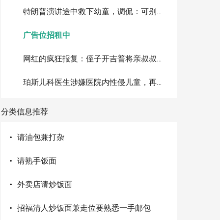
特朗普演讲途中救下幼童，调侃：可别像拜登那样摔下台
广告位招租中
网红的疯狂报复：侄子开吉普将亲叔叔撞进棕榈树致死，判刑10年
珀斯儿科医生涉嫌医院内性侵儿童，再被追加指控累计达72项
分类信息推荐
·
请油包兼打杂
·
请熟手饭面
·
外卖店请炒饭面
·
招福清人炒饭面兼走位要熟悉一手邮包