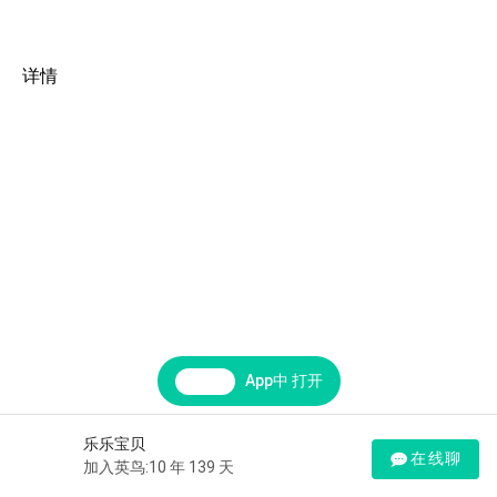
详情
App中 打开
乐乐宝贝
在线聊
加入英鸟:10 年 139 天