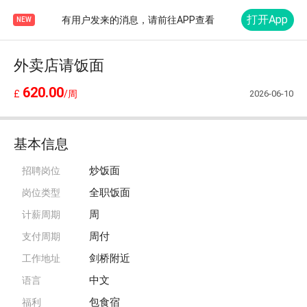
打开App
有用户发来的消息，请前往APP查看
NEW
外卖店请饭面
620.00
2026-06-10
£
/周
基本信息
炒饭面
招聘岗位
全职饭面
岗位类型
周
计薪周期
周付
支付周期
剑桥附近
工作地址
中文
语言
包食宿
福利