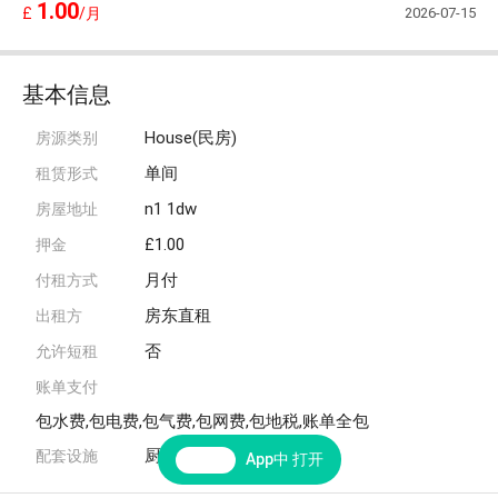
1.00
2026-07-15
£
/月
基本信息
House(民房)
房源类别
单间
租赁形式
n1 1dw
房屋地址
£1.00
押金
月付
付租方式
房东直租
出租方
否
允许短租
账单支付
包水费,包电费,包气费,包网费,包地税,账单全包
厨房,网络,暖气,洗衣机,家具
配套设施
App中 打开