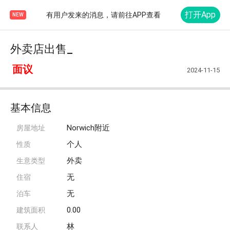
打开App
有用户发来的消息，请前往APP查看
NEW
外卖店出售_
面议
2024-11-15
基本信息
Norwich附近
房屋地址
个人
性质
外卖
生意类型
无
住宿
无
泊车
0.00
建筑面积
林
联系人