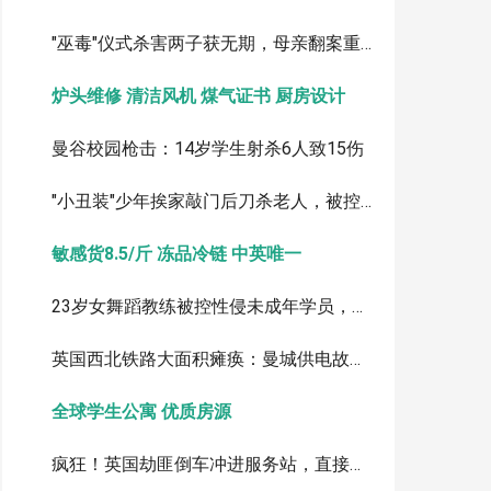
"巫毒"仪式杀害两子获无期，母亲翻案重审
炉头维修 清洁风机 煤气证书 厨房设计
曼谷校园枪击：14岁学生射杀6人致15伤
"小丑装"少年挨家敲门后刀杀老人，被控一级谋杀
敏感货8.5/斤 冻品冷链 中英唯一
23岁女舞蹈教练被控性侵未成年学员，最高或判终身监禁
英国西北铁路大面积瘫痪：曼城供电故障致列车延误取消
全球学生公寓 优质房源
疯狂！英国劫匪倒车冲进服务站，直接拖走ATM取款机