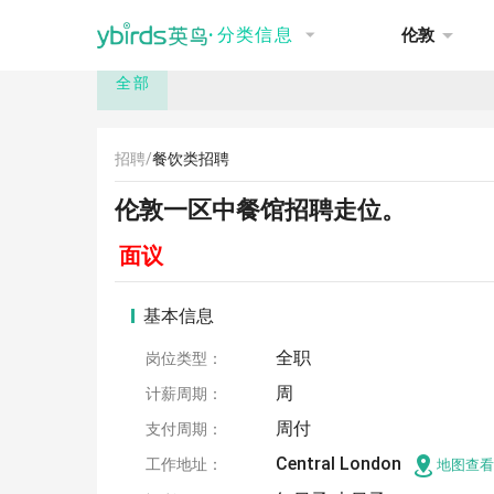
NEW
推荐
讨论
招聘
租房
·
分类信息
伦敦
全部
招聘/
餐饮类招聘
伦敦一区中餐馆招聘走位。
面议
基本信息
全职
岗位类型：
周
计薪周期：
周付
支付周期：
Central London
工作地址：
地图查