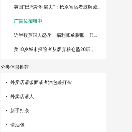
英国“巴恩斯利屠夫”：枪杀寄宿者肢解藏尸水泥桶，判35年
广告位招租中
近半数英国人怒斥：福利账单膨胀，只因有人假装生病骗补助
美18岁城市探险者从废弃粮仓坠20层，心脏停跳20分钟奇迹生还
分类信息推荐
·
外卖店请饭面或者油包兼打杂
·
外卖店请人
·
新手打杂
·
请油包