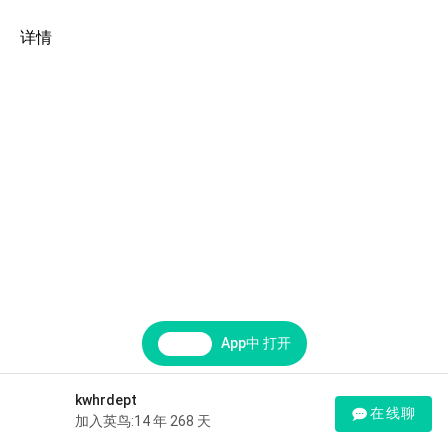
详情
App中 打开
kwhrdept
在线聊
加入英鸟:14 年 268 天