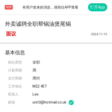
打开App
有用户发来的消息，请前往APP查看
NEW
外卖诚聘全职帮锅油煲尾锅
面议
2024-11-15
基本信息
全职
岗位类型
周
计薪周期
周付
支付周期
M22 4ET
工作地址
Lee
联系人
unit3@hotmail.co.uk
邮箱