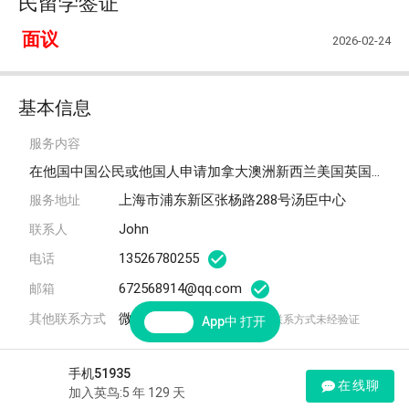
民留学签证
面议
2026-02-24
基本信息
服务内容
在他国中国公民或他国人申请加拿大澳洲新西兰美国英国移民留学签证
上海市浦东新区张杨路288号汤臣中心
服务地址
John
联系人
13526780255
电话
672568914@qq.com
邮箱
微信/QQ：672568914
其他联系方式
*该联系方式未经验证
App中 打开
手机51935
在线聊
详情
加入英鸟:5 年 129 天