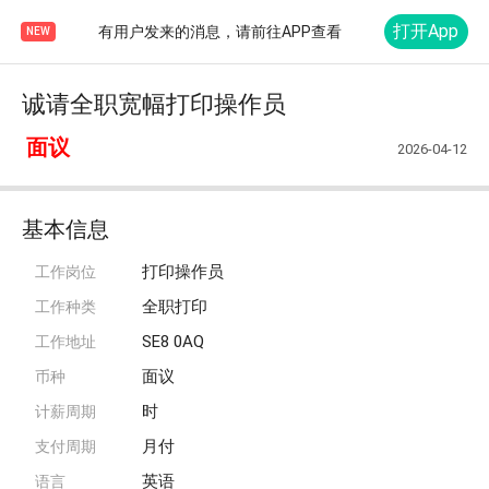
打开App
有用户发来的消息，请前往APP查看
NEW
诚请全职宽幅打印操作员
面议
2026-04-12
基本信息
打印操作员
工作岗位
全职打印
工作种类
SE8 0AQ
工作地址
面议
币种
时
计薪周期
月付
支付周期
英语
语言