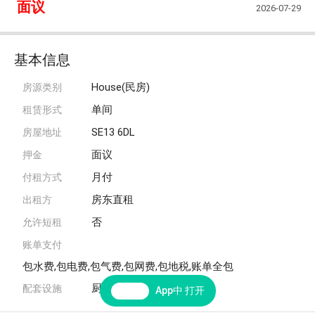
面议
2026-07-29
基本信息
House(民房)
房源类别
单间
租赁形式
SE13 6DL
房屋地址
面议
押金
月付
付租方式
房东直租
出租方
否
允许短租
账单支付
包水费,包电费,包气费,包网费,包地税,账单全包
厨房,网络,洗衣机,家具
配套设施
App中 打开