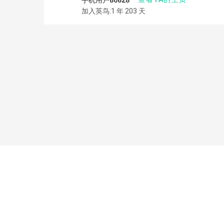
加入英鸟:1 年 203 天
友情链接：
UKEC
新龙集团
英国留学平台
海外学生公寓预