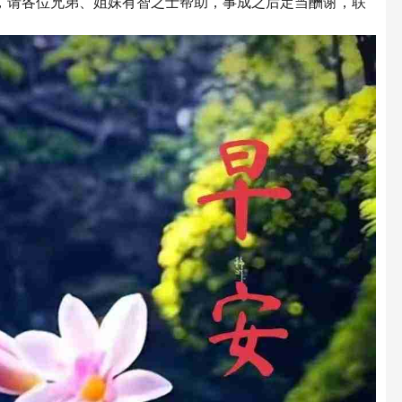
，请各位兄弟、姐妹有智之士帮助，事成之后定当酬谢，联