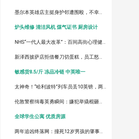
墨尔本英雄店主挺身护邻遭围殴，不幸离世：涉案者最小仅12岁
炉头维修 清洁风机 煤气证书 厨房设计
NHS“一代人最大改革”：百间高街心理健康中心，银行图书馆变身诊所
新泽西披萨店拒借餐刀切蛋糕，员工怒斥顾客视频引爆全网
敏感货8.5/斤 冻品冷链 中英唯一
太神奇！“哈利波特”列车员丢10英镑，两周后竟被海鸥叼回
伦敦警察缉毒英勇瞬间：嫌犯举撬棍砸头，警员果断制伏
全球学生公寓 优质房源
两年追凶终落网：撞死12岁男孩的肇事逃逸者，被引渡回英受审