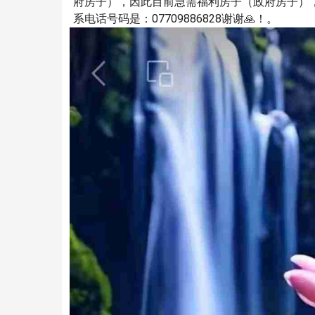
府房子），因此目前急需福利房子（政府房子）
系电话号码是：07709886828谢谢🙏！。