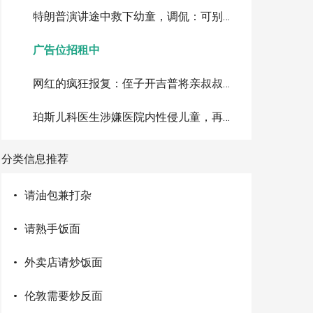
特朗普演讲途中救下幼童，调侃：可别像拜登那样摔下台
广告位招租中
网红的疯狂报复：侄子开吉普将亲叔叔撞进棕榈树致死，判刑10年
珀斯儿科医生涉嫌医院内性侵儿童，再被追加指控累计达72项
分类信息推荐
·
请油包兼打杂
·
请熟手饭面
·
外卖店请炒饭面
·
伦敦需要炒反面