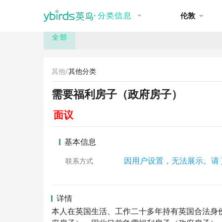
NEW
推荐
讨论
招聘
租房
·
分类信息
伦敦
全部
其他/
其他分类
需要福利房子（政府房子）
面议
基本信息
因用户设置，无法展示。请
联系方式
详情
本人在英国生活、工作二十多年持有英国合法身