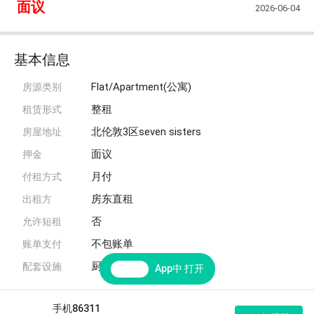
面议
2026-06-04
基本信息
Flat/Apartment(公寓)
房源类别
整租
租赁形式
北伦敦3区seven sisters
房屋地址
面议
押金
月付
付租方式
房东直租
出租方
否
允许短租
不包账单
账单支付
厨房,网络,暖气,洗衣机,家具
配套设施
App中 打开
手机86311