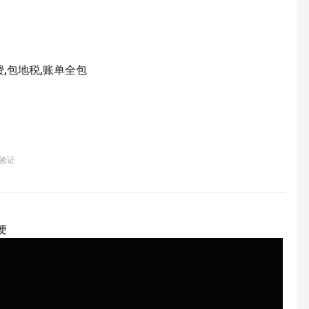
费,包地税,账单全包
验证
便