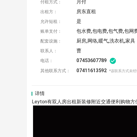
月付
付租方式：
房东直租
出租方：
是
允许短租：
包水费,包电费,包气费,包网
账单支付：
厨房,网络,暖气,洗衣机,家具
配套设施：
曹
联系人：
07453607789
电话：
07411613592
其他联系方式：
*该联系方式未经
详情
Leyton有双人房出租新装修附近交通便利购物方