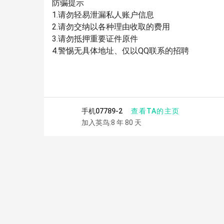
防骗提示
1.请勿轻易泄漏私人账户信息
2.请勿交纳以各种理由收取的费用
3.请勿抵押重要证件原件
4.警惕无具体地址、仅以QQ联系的招聘
查看TA的主页
手机07789-2
加入英鸟:8 年 80 天