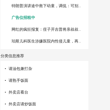
特朗普演讲途中救下幼童，调侃：可别像拜登那样摔下台
广告位招租中
网红的疯狂报复：侄子开吉普将亲叔叔撞进棕榈树致死，判刑10年
珀斯儿科医生涉嫌医院内性侵儿童，再被追加指控累计达72项
分类信息推荐
·
请油包兼打杂
·
请熟手饭面
·
外卖店看台
·
外卖店请炒饭面