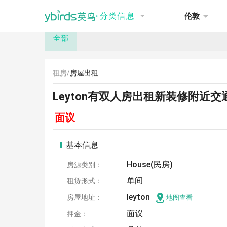
NEW
推荐
讨论
招聘
租房
·
分类信息
伦敦
全部
租房/
房屋出租
Leyton有双人房出租新装修附近
面议
基本信息
House(民房)
房源类别：
单间
租赁形式：
leyton
房屋地址：
地图查看
面议
押金：