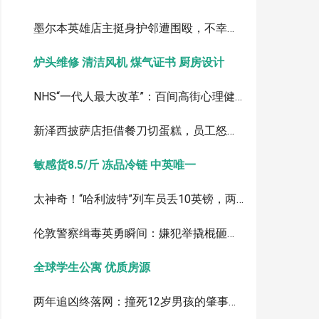
墨尔本英雄店主挺身护邻遭围殴，不幸离世：涉案者最小仅12岁
炉头维修 清洁风机 煤气证书 厨房设计
NHS“一代人最大改革”：百间高街心理健康中心，银行图书馆变身诊所
新泽西披萨店拒借餐刀切蛋糕，员工怒斥顾客视频引爆全网
敏感货8.5/斤 冻品冷链 中英唯一
太神奇！“哈利波特”列车员丢10英镑，两周后竟被海鸥叼回
伦敦警察缉毒英勇瞬间：嫌犯举撬棍砸头，警员果断制伏
全球学生公寓 优质房源
两年追凶终落网：撞死12岁男孩的肇事逃逸者，被引渡回英受审